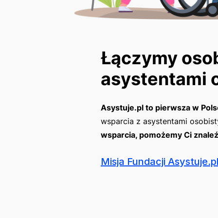
Łączymy osob
asystentami o
Asystuje.pl to pierwsza w Pol
wsparcia z asystentami osobist
wsparcia, pomożemy Ci znaleź
Misja Fundacji Asystuje.p