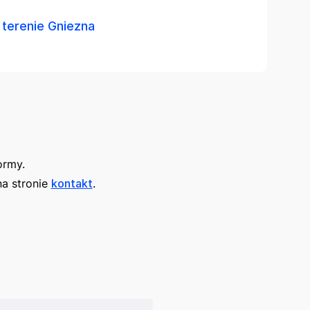
 terenie Gniezna
ormy.
na stronie
kontakt
.