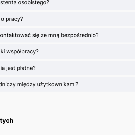
stenta osobistego?
 o pracy?
kontaktować się ze mną bezpośrednio?
nki współpracy?
a jest płatne?
edniczy między użytkownikami?
stych