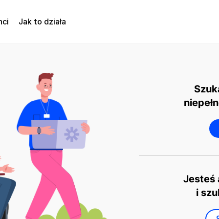
nci
Jak to działa
Szuk
niepełn
Jesteś
i sz