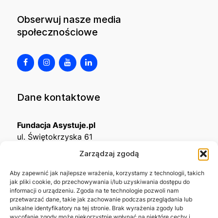
Obserwuj nasze media
społecznościowe
Dane kontaktowe
Fundacja Asystuje.pl
ul. Świętokrzyska 61
32-650 Kęty
Zarządzaj zgodą
KRS
0001215994
Aby zapewnić jak najlepsze wrażenia, korzystamy z technologii, takich
jak pliki cookie, do przechowywania i/lub uzyskiwania dostępu do
NIP
5492488380
informacji o urządzeniu. Zgoda na te technologie pozwoli nam
REGON
543667703
przetwarzać dane, takie jak zachowanie podczas przeglądania lub
unikalne identyfikatory na tej stronie. Brak wyrażenia zgody lub
wycofanie zgody może niekorzystnie wpłynąć na niektóre cechy i