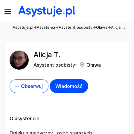
Asystuje.pl
→
Asystenci
→
Asystent osobisty
→
Oława
→
Alicja T.
Alicja T.
Asystent osobisty
Oława
Obserwuj
Wiadomość
O asystencie
Opiekun medyczny , osob starszych i