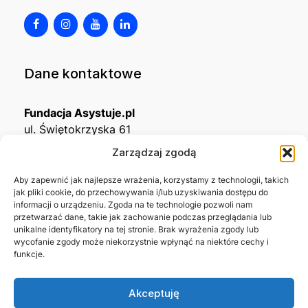
Dane kontaktowe
Fundacja Asystuje.pl
ul. Świętokrzyska 61
32-650 Kęty
Zarządzaj zgodą
KRS
0001215994
Aby zapewnić jak najlepsze wrażenia, korzystamy z technologii, takich
jak pliki cookie, do przechowywania i/lub uzyskiwania dostępu do
NIP
5492488380
informacji o urządzeniu. Zgoda na te technologie pozwoli nam
REGON
543667703
przetwarzać dane, takie jak zachowanie podczas przeglądania lub
unikalne identyfikatory na tej stronie. Brak wyrażenia zgody lub
wycofanie zgody może niekorzystnie wpłynąć na niektóre cechy i
Nr konta bankowego
funkcje.
45 1140 2004 0000 3302 8638 3467
Akceptuję
Skontaktuj się z nami →