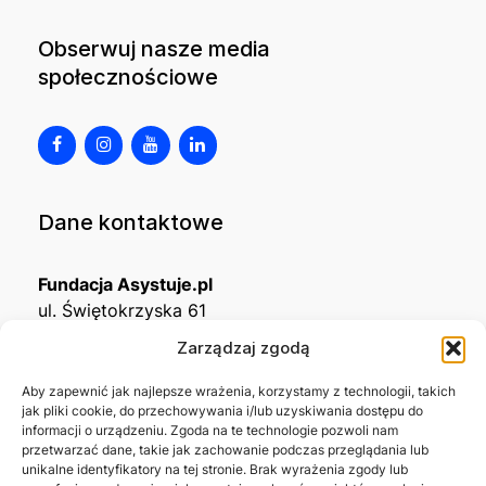
Obserwuj nasze media
społecznościowe
Dane kontaktowe
Fundacja Asystuje.pl
ul. Świętokrzyska 61
32-650 Kęty
Zarządzaj zgodą
KRS
0001215994
Aby zapewnić jak najlepsze wrażenia, korzystamy z technologii, takich
jak pliki cookie, do przechowywania i/lub uzyskiwania dostępu do
NIP
5492488380
informacji o urządzeniu. Zgoda na te technologie pozwoli nam
REGON
543667703
przetwarzać dane, takie jak zachowanie podczas przeglądania lub
unikalne identyfikatory na tej stronie. Brak wyrażenia zgody lub