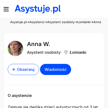
Asystuje.pl
→
Asystenci
→
Asystent osobisty
→
Łomianki
→
Anna W.
Anna W.
Asystent osobisty
Łomianki
Obserwuj
Wiadomość
O asystencie
Zajmuję się dwójką dzieci autystycznych od 3 lat,