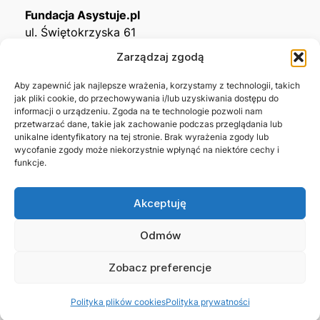
Fundacja Asystuje.pl
ul. Świętokrzyska 61
32-650 Kęty
Zarządzaj zgodą
KRS
0001215994
Aby zapewnić jak najlepsze wrażenia, korzystamy z technologii, takich
jak pliki cookie, do przechowywania i/lub uzyskiwania dostępu do
NIP
5492488380
informacji o urządzeniu. Zgoda na te technologie pozwoli nam
REGON
543667703
przetwarzać dane, takie jak zachowanie podczas przeglądania lub
unikalne identyfikatory na tej stronie. Brak wyrażenia zgody lub
wycofanie zgody może niekorzystnie wpłynąć na niektóre cechy i
Nr konta bankowego
funkcje.
45 1140 2004 0000 3302 8638 3467
Akceptuję
Skontaktuj się z nami →
Odmów
Zobacz preferencje
© 2026 Asystuje.pl
Polityka plików cookies
Polityka prywatności