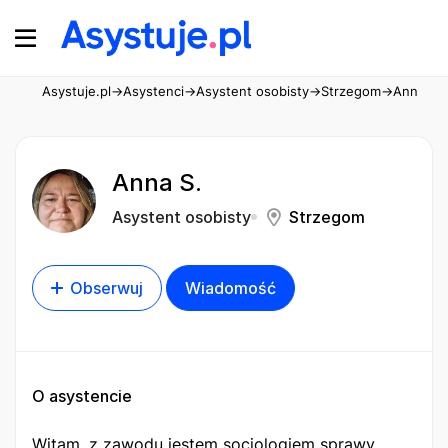
Asystuje.pl
→
Asystenci
→
Asystent osobisty
→
Strzegom
→
Anna S.
Anna S.
Asystent osobisty
Strzegom
Obserwuj
Wiadomość
O asystencie
Witam, z zawodu jestem socjologiem sprawy