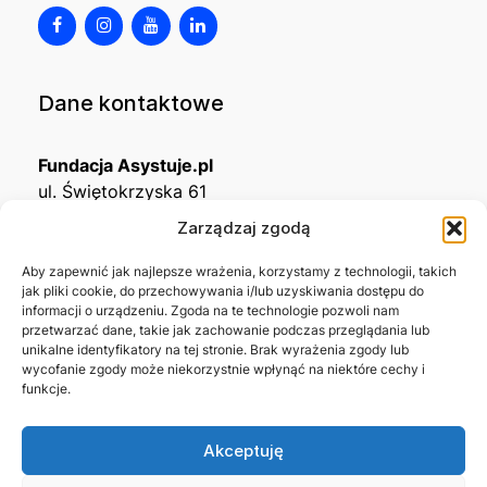
Dane kontaktowe
Fundacja Asystuje.pl
ul. Świętokrzyska 61
32-650 Kęty
Zarządzaj zgodą
KRS
0001215994
Aby zapewnić jak najlepsze wrażenia, korzystamy z technologii, takich
jak pliki cookie, do przechowywania i/lub uzyskiwania dostępu do
NIP
5492488380
informacji o urządzeniu. Zgoda na te technologie pozwoli nam
REGON
543667703
przetwarzać dane, takie jak zachowanie podczas przeglądania lub
unikalne identyfikatory na tej stronie. Brak wyrażenia zgody lub
wycofanie zgody może niekorzystnie wpłynąć na niektóre cechy i
Nr konta bankowego
funkcje.
45 1140 2004 0000 3302 8638 3467
Akceptuję
Skontaktuj się z nami →