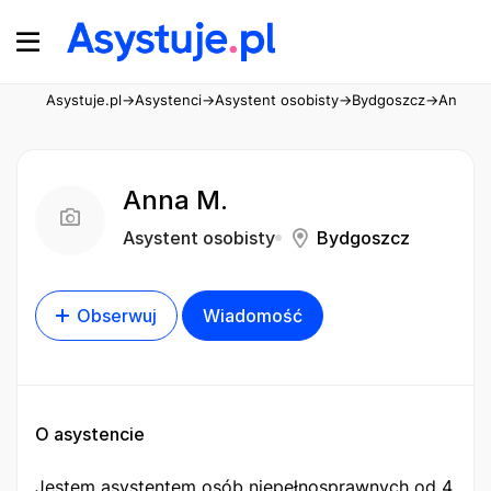
Asystuje.pl
→
Asystenci
→
Asystent osobisty
→
Bydgoszcz
→
Anna M
Anna M.
Asystent osobisty
Bydgoszcz
Obserwuj
Wiadomość
O asystencie
Jestem asystentem osób niepełnosprawnych od 4