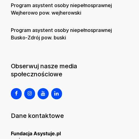
Program asystent osoby niepełnosprawnej
Wejherowo pow. wejherowski
Program asystent osoby niepełnosprawnej
Busko-Zdrój pow. buski
Obserwuj nasze media
społecznościowe
Dane kontaktowe
Fundacja Asystuje.pl