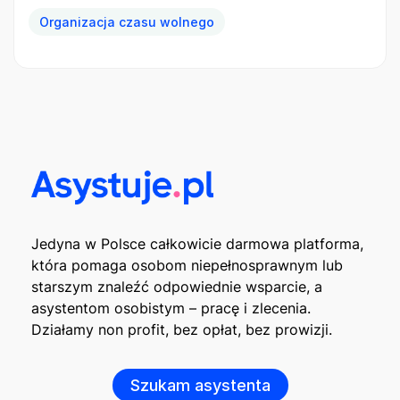
Organizacja czasu wolnego
Jedyna w Polsce całkowicie darmowa platforma,
która pomaga osobom niepełnosprawnym lub
starszym znaleźć odpowiednie wsparcie, a
asystentom osobistym – pracę i zlecenia.
Działamy non profit, bez opłat, bez prowizji.
Szukam asystenta