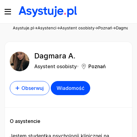
Asystuje.pl
→
Asystenci
→
Asystent osobisty
→
Poznań
→
Dagmara A
Dagmara A.
Asystent osobisty
Poznań
Obserwuj
Wiadomość
O asystencie
Jestem studentką psychologii klinicznej na