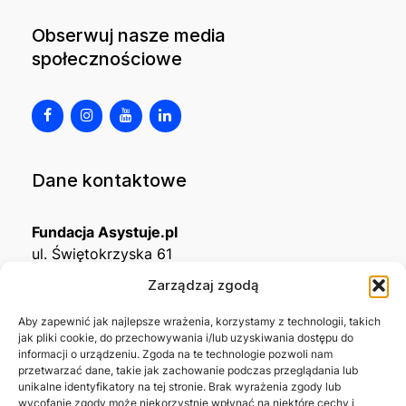
Obserwuj nasze media
społecznościowe
Dane kontaktowe
Fundacja Asystuje.pl
ul. Świętokrzyska 61
32-650 Kęty
Zarządzaj zgodą
KRS
0001215994
Aby zapewnić jak najlepsze wrażenia, korzystamy z technologii, takich
jak pliki cookie, do przechowywania i/lub uzyskiwania dostępu do
NIP
5492488380
informacji o urządzeniu. Zgoda na te technologie pozwoli nam
REGON
543667703
przetwarzać dane, takie jak zachowanie podczas przeglądania lub
unikalne identyfikatory na tej stronie. Brak wyrażenia zgody lub
wycofanie zgody może niekorzystnie wpłynąć na niektóre cechy i