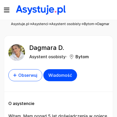
Asystuje.pl
→
Asystenci
→
Asystent osobisty
→
Bytom
→
Dagmara D.
Dagmara D.
Asystent osobisty
Bytom
Obserwuj
Wiadomość
O asystencie
Witam. Mam ponad 5 lat doświadczenia w opiece