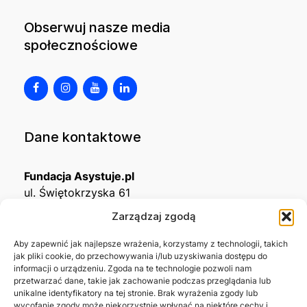
Obserwuj nasze media
społecznościowe
Dane kontaktowe
Fundacja Asystuje.pl
ul. Świętokrzyska 61
32-650 Kęty
Zarządzaj zgodą
KRS
0001215994
Aby zapewnić jak najlepsze wrażenia, korzystamy z technologii, takich
jak pliki cookie, do przechowywania i/lub uzyskiwania dostępu do
NIP
5492488380
informacji o urządzeniu. Zgoda na te technologie pozwoli nam
REGON
543667703
przetwarzać dane, takie jak zachowanie podczas przeglądania lub
unikalne identyfikatory na tej stronie. Brak wyrażenia zgody lub
wycofanie zgody może niekorzystnie wpłynąć na niektóre cechy i