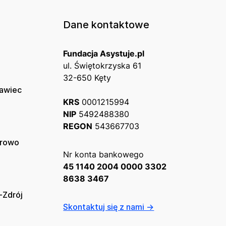
Dane kontaktowe
Fundacja Asystuje.pl
ul. Świętokrzyska 61
32-650 Kęty
ławiec
KRS
0001215994
NIP
5492488380
REGON
543667703
erowo
Nr konta bankowego
45 1140 2004 0000 3302
8638 3467
-Zdrój
Skontaktuj się z nami →