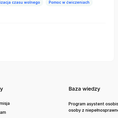
izacja czasu wolnego
Pomoc w ćwiczeniach
ny
Baza wiedzy
misja
Program asystent osobi
osoby z niepełnosprawn
gam