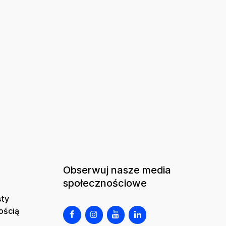
Obserwuj nasze media
społecznościowe
sty
ością