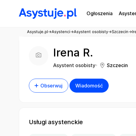
Ogłoszenia
Asyste
Asystuje.pl
→
Asystenci
→
Asystent osobisty
→
Szczecin
→
Ir
Irena R.
Asystent osobisty
Szczecin
Obserwuj
Wiadomość
Usługi asystenckie