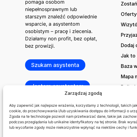
pomaga osobom
Zostań
niepełnosprawnym lub
Oferty
starszym znaleźć odpowiednie
wsparcie, a asystentom
Wizytó
osobistym – pracę i zlecenia.
Przyja
Działamy non profit, bez opłat,
Dodaj 
bez prowizji.
Jak to 
Szukam asystenta
Baza 
Mapa m
Jestem asystentem
Polity
Zarządzaj zgodą
Kontak
Aby zapewnić jak najlepsze wrażenia, korzystamy z technologii, takich jak 
cookie, do przechowywania i/lub uzyskiwania dostępu do informacji o urz
Zgoda na te technologie pozwoli nam przetwarzać dane, takie jak zachow
podczas przeglądania lub unikalne identyfikatory na tej stronie. Brak wyr
lub wycofanie zgody może niekorzystnie wpłynąć na niektóre cechy i funk