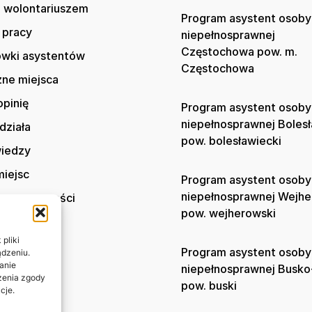
 wolontariuszem
Program asystent osoby
 pracy
niepełnosprawnej
Częstochowa pow. m.
wki asystentów
Częstochowa
zne miejsca
opinię
Program asystent osoby
niepełnosprawnej Boles
działa
pow. bolesławiecki
wiedzy
iejsc
Program asystent osoby
niepełnosprawnej Wejh
ka prywatności
pow. wejherowski
t
pliki
Program asystent osoby
ądzeniu.
anie
niepełnosprawnej Busko
ażenia zgody
pow. buski
cje.