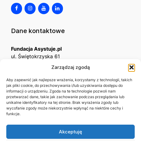
Dane kontaktowe
Fundacja Asystuje.pl
ul. Świętokrzyska 61
32-650 Kęty
Zarządzaj zgodą
KRS
0001215994
Aby zapewnić jak najlepsze wrażenia, korzystamy z technologii, takich
jak pliki cookie, do przechowywania i/lub uzyskiwania dostępu do
NIP
5492488380
informacji o urządzeniu. Zgoda na te technologie pozwoli nam
REGON
543667703
przetwarzać dane, takie jak zachowanie podczas przeglądania lub
unikalne identyfikatory na tej stronie. Brak wyrażenia zgody lub
wycofanie zgody może niekorzystnie wpłynąć na niektóre cechy i
Nr konta bankowego
funkcje.
45 1140 2004 0000 3302 8638 3467
Akceptuję
Skontaktuj się z nami →