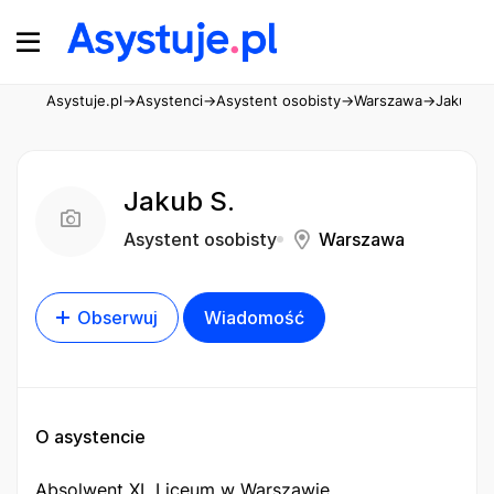
Asystuje.pl
→
Asystenci
→
Asystent osobisty
→
Warszawa
→
Jakub S.
Jakub S.
Asystent osobisty
Warszawa
Obserwuj
Wiadomość
O asystencie
Absolwent XL Liceum w Warszawie,