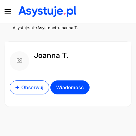
Asystuje.pl
→
Asystenci
→
Joanna T.
Joanna T.
Obserwuj
Wiadomość