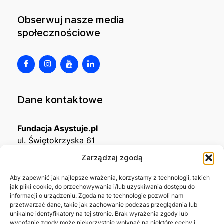
Obserwuj nasze media
społecznościowe
Dane kontaktowe
Fundacja Asystuje.pl
ul. Świętokrzyska 61
32-650 Kęty
Zarządzaj zgodą
KRS
0001215994
Aby zapewnić jak najlepsze wrażenia, korzystamy z technologii, takich
jak pliki cookie, do przechowywania i/lub uzyskiwania dostępu do
NIP
5492488380
informacji o urządzeniu. Zgoda na te technologie pozwoli nam
REGON
543667703
przetwarzać dane, takie jak zachowanie podczas przeglądania lub
unikalne identyfikatory na tej stronie. Brak wyrażenia zgody lub
wycofanie zgody może niekorzystnie wpłynąć na niektóre cechy i