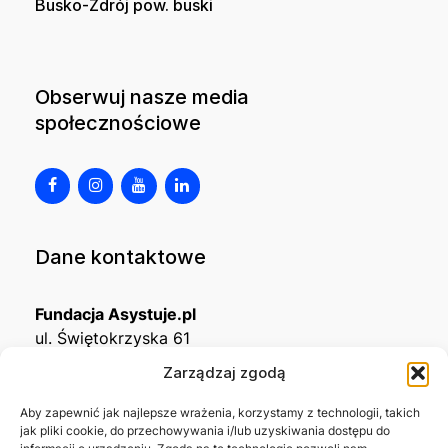
Busko-Zdrój pow. buski
Obserwuj nasze media
społecznościowe
Dane kontaktowe
Fundacja Asystuje.pl
ul. Świętokrzyska 61
32-650 Kęty
Zarządzaj zgodą
KRS
0001215994
Aby zapewnić jak najlepsze wrażenia, korzystamy z technologii, takich
jak pliki cookie, do przechowywania i/lub uzyskiwania dostępu do
NIP
5492488380