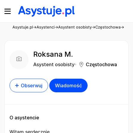
Asystuje.pl
→
Asystenci
→
Asystent osobisty
→
Częstochowa
→
Roks
Roksana M.
Asystent osobisty
Częstochowa
Obserwuj
Wiadomość
O asystencie
Witam serdecznie,