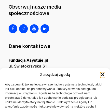
Obserwuj nasze media
społecznościowe
Dane kontaktowe
Fundacja Asystuje.pl
ul. Świętokrzyska 61
32-650 Kęty
Zarządzaj zgodą
KRS
0001215994
Aby zapewnić jak najlepsze wrażenia, korzystamy z technologii, takich
jak pliki cookie, do przechowywania i/lub uzyskiwania dostępu do
NIP
5492488380
informacji o urządzeniu. Zgoda na te technologie pozwoli nam
REGON
543667703
przetwarzać dane, takie jak zachowanie podczas przeglądania lub
unikalne identyfikatory na tej stronie. Brak wyrażenia zgody lub
wycofanie zgody może niekorzystnie wpłynąć na niektóre cechy i
Nr konta bankowego