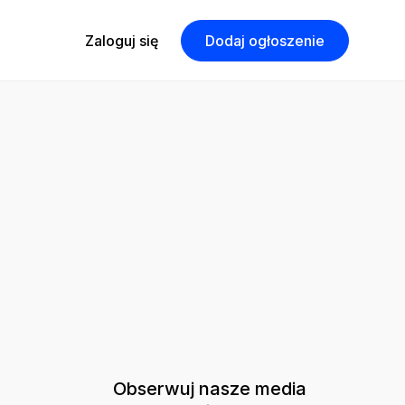
Zaloguj się
Dodaj ogłoszenie
Obserwuj nasze media