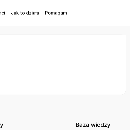
nci
Jak to działa
Pomagam
ny
Baza wiedzy