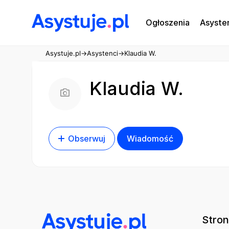
Ogłoszenia
Asyste
Asystuje.pl
→
Asystenci
→
Klaudia W.
Klaudia W.
Obserwuj
Wiadomość
Stro