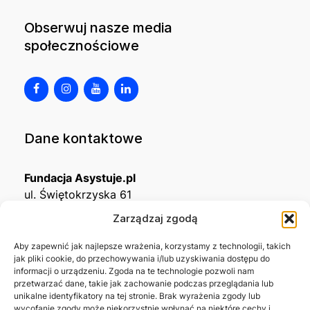
Obserwuj nasze media
społecznościowe
Dane kontaktowe
Fundacja Asystuje.pl
ul. Świętokrzyska 61
32-650 Kęty
Zarządzaj zgodą
KRS
0001215994
Aby zapewnić jak najlepsze wrażenia, korzystamy z technologii, takich
jak pliki cookie, do przechowywania i/lub uzyskiwania dostępu do
NIP
5492488380
informacji o urządzeniu. Zgoda na te technologie pozwoli nam
REGON
543667703
przetwarzać dane, takie jak zachowanie podczas przeglądania lub
unikalne identyfikatory na tej stronie. Brak wyrażenia zgody lub
wycofanie zgody może niekorzystnie wpłynąć na niektóre cechy i