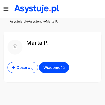
Asystuje.pl
→
Asystenci
→
Marta P.
Marta P.
Obserwuj
Wiadomość