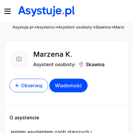
Asystuje.pl
→
Asystenci
→
Asystent osobisty
→
Skawina
→
Marzena K
Marzena K.
Asystent osobisty
Skawina
Obserwuj
Wiadomość
O asystencie
Jestem asystentem osób starszych i