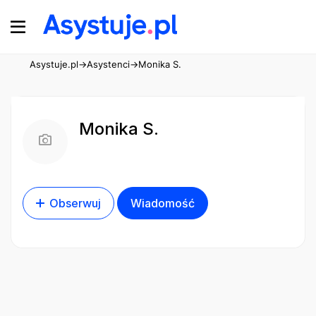
Asystuje.pl
→
Asystenci
→
Monika S.
Monika S.
Obserwuj
Wiadomość