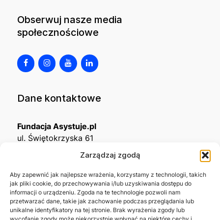
Obserwuj nasze media
społecznościowe
Dane kontaktowe
Fundacja Asystuje.pl
ul. Świętokrzyska 61
32-650 Kęty
Zarządzaj zgodą
KRS
0001215994
Aby zapewnić jak najlepsze wrażenia, korzystamy z technologii, takich
jak pliki cookie, do przechowywania i/lub uzyskiwania dostępu do
NIP
5492488380
informacji o urządzeniu. Zgoda na te technologie pozwoli nam
REGON
543667703
przetwarzać dane, takie jak zachowanie podczas przeglądania lub
unikalne identyfikatory na tej stronie. Brak wyrażenia zgody lub
wycofanie zgody może niekorzystnie wpłynąć na niektóre cechy i