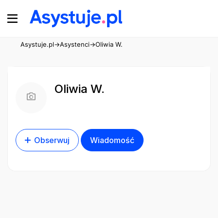
Asystuje.pl
→
Asystenci
→
Oliwia W.
Oliwia W.
Obserwuj
Wiadomość