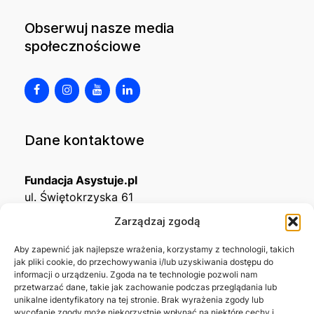
Obserwuj nasze media
społecznościowe
Dane kontaktowe
Fundacja Asystuje.pl
ul. Świętokrzyska 61
32-650 Kęty
Zarządzaj zgodą
KRS
0001215994
Aby zapewnić jak najlepsze wrażenia, korzystamy z technologii, takich
jak pliki cookie, do przechowywania i/lub uzyskiwania dostępu do
NIP
5492488380
informacji o urządzeniu. Zgoda na te technologie pozwoli nam
REGON
543667703
przetwarzać dane, takie jak zachowanie podczas przeglądania lub
unikalne identyfikatory na tej stronie. Brak wyrażenia zgody lub
wycofanie zgody może niekorzystnie wpłynąć na niektóre cechy i