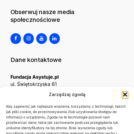
Obserwuj nasze media
społecznościowe
Dane kontaktowe
Fundacja Asystuje.pl
ul. Świętokrzyska 61
32-650 Kęty
Zarządzaj zgodą
KRS
0001215994
Aby zapewnić jak najlepsze wrażenia, korzystamy z technologii, takich
jak pliki cookie, do przechowywania i/lub uzyskiwania dostępu do
NIP
5492488380
informacji o urządzeniu. Zgoda na te technologie pozwoli nam
REGON
543667703
przetwarzać dane, takie jak zachowanie podczas przeglądania lub
unikalne identyfikatory na tej stronie. Brak wyrażenia zgody lub
wycofanie zgody może niekorzystnie wpłynąć na niektóre cechy i