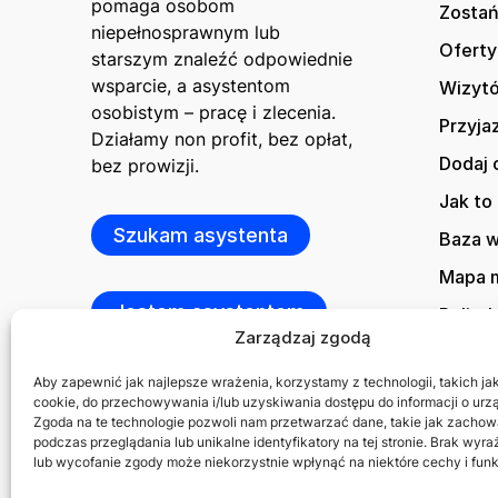
pomaga osobom
Zostań
niepełnosprawnym lub
Oferty
starszym znaleźć odpowiednie
wsparcie, a asystentom
Wizytó
osobistym – pracę i zlecenia.
Przyja
Działamy non profit, bez opłat,
Dodaj 
bez prowizji.
Jak to 
Szukam asystenta
Baza 
Mapa m
Jestem asystentem
Polity
Zarządzaj zgodą
Kontak
Aby zapewnić jak najlepsze wrażenia, korzystamy z technologii, takich jak 
cookie, do przechowywania i/lub uzyskiwania dostępu do informacji o urz
Zgoda na te technologie pozwoli nam przetwarzać dane, takie jak zachow
podczas przeglądania lub unikalne identyfikatory na tej stronie. Brak wyr
lub wycofanie zgody może niekorzystnie wpłynąć na niektóre cechy i funk