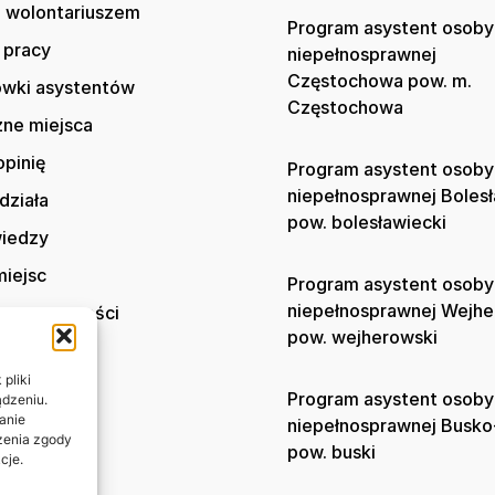
 wolontariuszem
Program asystent osoby
 pracy
niepełnosprawnej
Częstochowa pow. m.
wki asystentów
Częstochowa
zne miejsca
opinię
Program asystent osoby
niepełnosprawnej Boles
działa
pow. bolesławiecki
wiedzy
iejsc
Program asystent osoby
niepełnosprawnej Wejh
ka prywatności
pow. wejherowski
t
pliki
Program asystent osoby
ądzeniu.
anie
niepełnosprawnej Busko
ażenia zgody
pow. buski
cje.