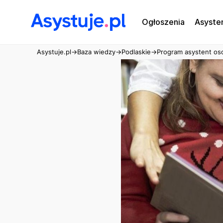
Ogłoszenia
Asyste
Asystuje.pl
→
Baza wiedzy
→
Podlaskie
→
Program asystent oso