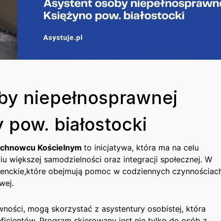
by niepełnosprawnej
 pow. białostocki
Juchnowcu Kościelnym
to‌ inicjatywa, ⁤która ma na celu
 większej samodzielności oraz integracji ‍społecznej. W
enckie,które obejmują pomoc w‍ codziennych czynnościac
wej.
ności, mogą skorzystać z asystentury ​osobistej, która​
icjentów. Program ‍skierowany jest nie tylko ​do osób z