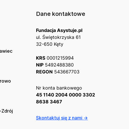
Dane kontaktowe
Fundacja Asystuje.pl
ul. Świętokrzyska 61
32-650 Kęty
ławiec
KRS
0001215994
NIP
5492488380
REGON
543667703
erowo
Nr konta bankowego
45 1140 2004 0000 3302
8638 3467
-Zdrój
Skontaktuj się z nami →