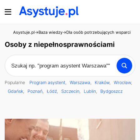
Asystuje.pl
→
Baza wiedzy
→
Dla osób potrzebujących wsparcia
→
O
Osoby z niepełnosprawnościami
Popularne
Program asystent
Warszawa
Kraków
Wrocław
Gdańsk
Poznań
Łódź
Szczecin
Lublin
Bydgoszcz