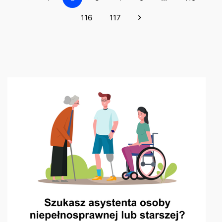
116
117