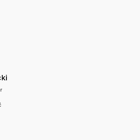
ki
r
ć