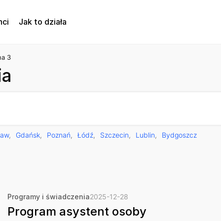
nci
Jak to działa
na 3
ia
ław
Gdańsk
Poznań
Łódź
Szczecin
Lublin
Bydgoszcz
Programy i świadczenia
2025-12-28
Program asystent osoby