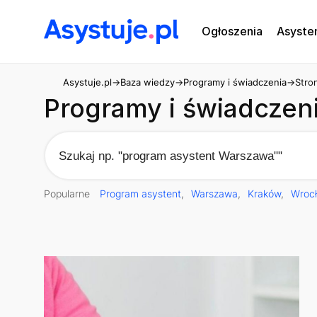
Ogłoszenia
Asyste
Asystuje.pl
→
Baza wiedzy
→
Programy i świadczenia
→
Stro
Programy i świadczen
Popularne
Program asystent
Warszawa
Kraków
Wroc