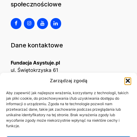
społecznościowe
Dane kontaktowe
Fundacja Asystuje.pl
ul. Świętokrzyska 61
32-650 Kęty
Zarządzaj zgodą
KRS
0001215994
Aby zapewnić jak najlepsze wrażenia, korzystamy z technologii, takich
jak pliki cookie, do przechowywania i/lub uzyskiwania dostępu do
NIP
5492488380
informacji o urządzeniu. Zgoda na te technologie pozwoli nam
REGON
543667703
przetwarzać dane, takie jak zachowanie podczas przeglądania lub
unikalne identyfikatory na tej stronie. Brak wyrażenia zgody lub
wycofanie zgody może niekorzystnie wpłynąć na niektóre cechy i
Nr konta bankowego
funkcje.
45 1140 2004 0000 3302 8638 3467