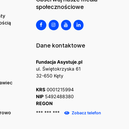
społecznościowe
sty
ością
Dane kontaktowe
Fundacja Asystuje.pl
ul. Świętokrzyska 61
32-650 Kęty
ławiec
KRS
0001215994
NIP
5492488380
REGON
erowo
*** *** ***
Zobacz telefon