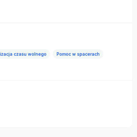
izacja czasu wolnego
Pomoc w spacerach