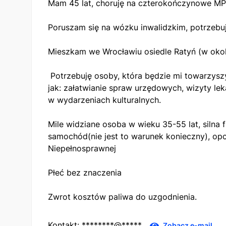
Mam 45 lat, choruję na czterokończynowe MP
Poruszam się na wózku inwalidzkim, potrzebu
Mieszkam we Wrocławiu osiedle Ratyń (w okol
Potrzebuję osoby, która będzie mi towarzys
jak: załatwianie spraw urzędowych, wizyty le
w wydarzeniach kulturalnych.
Mile widziane osoba w wieku 35-55 lat, silna f
samochód(nie jest to warunek konieczny), op
Niepełnosprawnej
Płeć bez znaczenia
Zwrot kosztów paliwa do uzgodnienia.
Kontakt:
********@*****
Zobacz e-mail