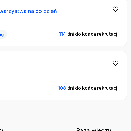
owarzystwa na co dzień
114
dni do końca rekrutacji
nę
108
dni do końca rekrutacji
ny
Baza wiedzy