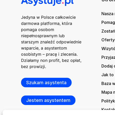
Nasza 
Jedyna w Polsce całkowicie
Poma
darmowa platforma, która
pomaga osobom
Zostań
niepełnosprawnym lub
Oferty
starszym znaleźć odpowiednie
wsparcie, a asystentom
Wizytó
osobistym – pracę i zlecenia.
Przyja
Działamy non profit, bez opłat,
Dodaj 
bez prowizji.
Jak to 
Szukam asystenta
Baza 
Mapa m
Jestem asystentem
Polity
Kontak