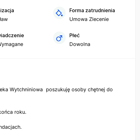
izacja
Forma zatrudnienia
ław
Umowa Zlecenie
iadczenie
Płeć
Wymagane
Dowolna
eka Wytchniniowa poszukuję osoby chętnej do
końca roku.
ndacjach.