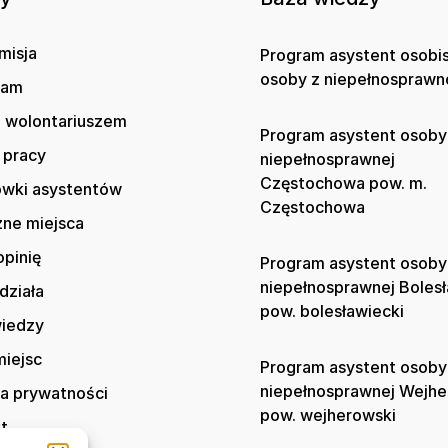
misja
Program asystent osobi
osoby z niepełnosprawn
gam
 wolontariuszem
Program asystent osoby
 pracy
niepełnosprawnej
Częstochowa pow. m.
wki asystentów
Częstochowa
zne miejsca
opinię
Program asystent osoby
niepełnosprawnej Boles
działa
pow. bolesławiecki
wiedzy
iejsc
Program asystent osoby
niepełnosprawnej Wejh
ka prywatności
pow. wejherowski
t