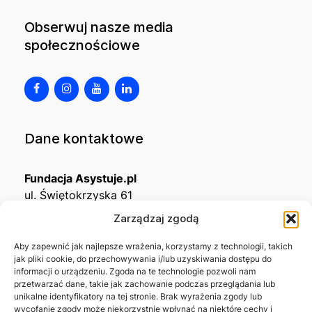
Obserwuj nasze media
społecznościowe
Dane kontaktowe
Fundacja Asystuje.pl
ul. Świętokrzyska 61
32-650 Kęty
Zarządzaj zgodą
KRS
0001215994
Aby zapewnić jak najlepsze wrażenia, korzystamy z technologii, takich
jak pliki cookie, do przechowywania i/lub uzyskiwania dostępu do
NIP
5492488380
informacji o urządzeniu. Zgoda na te technologie pozwoli nam
REGON
543667703
przetwarzać dane, takie jak zachowanie podczas przeglądania lub
unikalne identyfikatory na tej stronie. Brak wyrażenia zgody lub
wycofanie zgody może niekorzystnie wpłynąć na niektóre cechy i