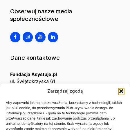
Obserwuj nasze media
społecznościowe
Dane kontaktowe
Fundacja Asystuje.pl
ul. Świętokrzyska 61
32-650 Kęty
Zarządzaj zgodą
KRS
0001215994
Aby zapewnić jak najlepsze wrażenia, korzystamy z technologii, takich
jak pliki cookie, do przechowywania i/lub uzyskiwania dostępu do
NIP
5492488380
informacji o urządzeniu. Zgoda na te technologie pozwoli nam
REGON
543667703
przetwarzać dane, takie jak zachowanie podczas przeglądania lub
unikalne identyfikatory na tej stronie. Brak wyrażenia zgody lub
wycofanie zgody może niekorzystnie wpłynąć na niektóre cechy i