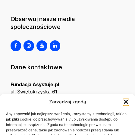
Obserwuj nasze media
społecznościowe
Dane kontaktowe
Fundacja Asystuje.pl
ul. Świętokrzyska 61
32-650 Kęty
Zarządzaj zgodą
KRS
0001215994
Aby zapewnić jak najlepsze wrażenia, korzystamy z technologii, takich
jak pliki cookie, do przechowywania i/lub uzyskiwania dostępu do
NIP
5492488380
informacji o urządzeniu. Zgoda na te technologie pozwoli nam
REGON
543667703
przetwarzać dane, takie jak zachowanie podczas przeglądania lub