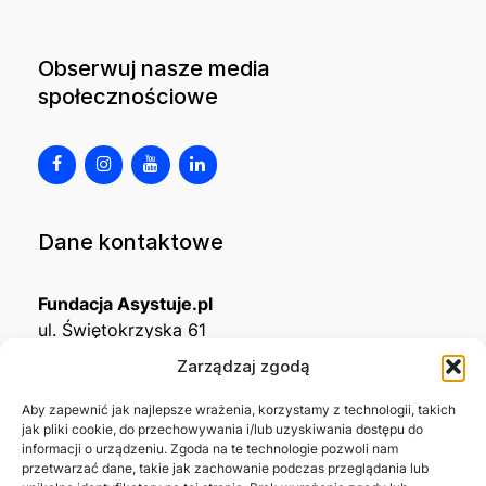
Obserwuj nasze media
społecznościowe
Dane kontaktowe
Fundacja Asystuje.pl
ul. Świętokrzyska 61
32-650 Kęty
Zarządzaj zgodą
KRS
0001215994
Aby zapewnić jak najlepsze wrażenia, korzystamy z technologii, takich
jak pliki cookie, do przechowywania i/lub uzyskiwania dostępu do
NIP
5492488380
informacji o urządzeniu. Zgoda na te technologie pozwoli nam
REGON
543667703
przetwarzać dane, takie jak zachowanie podczas przeglądania lub