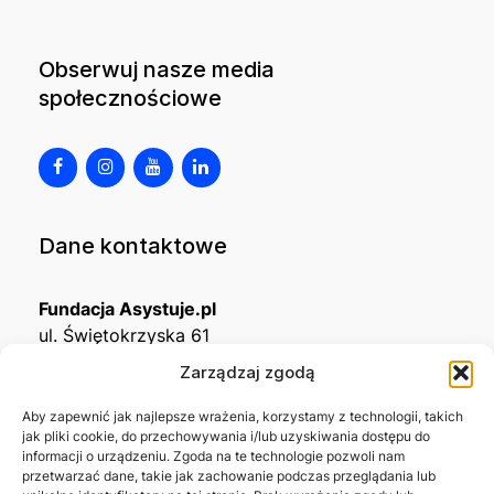
Obserwuj nasze media
społecznościowe
Dane kontaktowe
Fundacja Asystuje.pl
ul. Świętokrzyska 61
32-650 Kęty
Zarządzaj zgodą
KRS
0001215994
Aby zapewnić jak najlepsze wrażenia, korzystamy z technologii, takich
jak pliki cookie, do przechowywania i/lub uzyskiwania dostępu do
NIP
5492488380
informacji o urządzeniu. Zgoda na te technologie pozwoli nam
REGON
543667703
przetwarzać dane, takie jak zachowanie podczas przeglądania lub