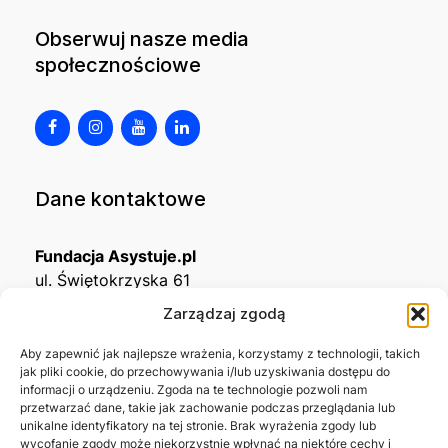
Obserwuj nasze media
społecznościowe
Dane kontaktowe
Fundacja Asystuje.pl
ul. Świętokrzyska 61
32-650 Kęty
Zarządzaj zgodą
KRS
0001215994
Aby zapewnić jak najlepsze wrażenia, korzystamy z technologii, takich
jak pliki cookie, do przechowywania i/lub uzyskiwania dostępu do
NIP
5492488380
informacji o urządzeniu. Zgoda na te technologie pozwoli nam
REGON
543667703
przetwarzać dane, takie jak zachowanie podczas przeglądania lub
unikalne identyfikatory na tej stronie. Brak wyrażenia zgody lub
wycofanie zgody może niekorzystnie wpłynąć na niektóre cechy i