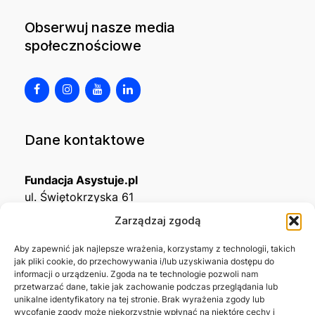
Obserwuj nasze media
społecznościowe
Dane kontaktowe
Fundacja Asystuje.pl
ul. Świętokrzyska 61
32-650 Kęty
Zarządzaj zgodą
KRS
0001215994
Aby zapewnić jak najlepsze wrażenia, korzystamy z technologii, takich
jak pliki cookie, do przechowywania i/lub uzyskiwania dostępu do
NIP
5492488380
informacji o urządzeniu. Zgoda na te technologie pozwoli nam
REGON
543667703
przetwarzać dane, takie jak zachowanie podczas przeglądania lub
unikalne identyfikatory na tej stronie. Brak wyrażenia zgody lub
wycofanie zgody może niekorzystnie wpłynąć na niektóre cechy i