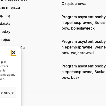
Częstochowa
zne miejsca
opinię
Program asystent osoby
niepełnosprawnej Boles
działa
pow. bolesławiecki
wiedzy
iejsc
Program asystent osoby
niepełnosprawnej Wejh
ka prywatności
pow. wejherowski
t
pliki
Program asystent osoby
ądzeniu.
anie
niepełnosprawnej Busko
ażenia zgody
pow. buski
cje.
ferencje