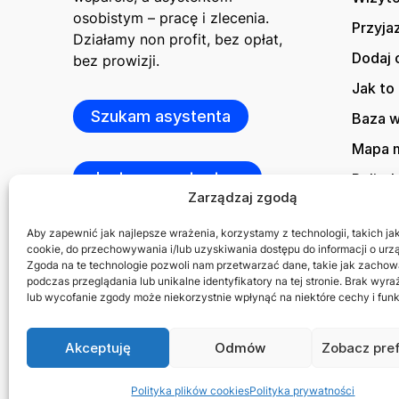
osobistym – pracę i zlecenia.
Przyja
Działamy non profit, bez opłat,
Dodaj 
bez prowizji.
Jak to 
Szukam asystenta
Baza 
Mapa m
Jestem asystentem
Polity
Zarządzaj zgodą
Kontak
Aby zapewnić jak najlepsze wrażenia, korzystamy z technologii, takich jak 
cookie, do przechowywania i/lub uzyskiwania dostępu do informacji o urz
Zgoda na te technologie pozwoli nam przetwarzać dane, takie jak zachow
podczas przeglądania lub unikalne identyfikatory na tej stronie. Brak wyr
lub wycofanie zgody może niekorzystnie wpłynąć na niektóre cechy i funk
Akceptuję
Odmów
Zobacz pre
© 2026 Asystuje.pl
Polityka plików cookies
Polityka prywatności