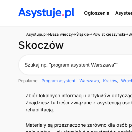
Ogłoszenia
Asyste
Asystuje.pl
→
Baza wiedzy
→
Śląskie
→
Powiat cieszyński
→
S
Skoczów
Popularne
Program asystent
Warszawa
Kraków
Wroc
Zbiór lokalnych informacji i artykułów dotycz
Znajdziesz tu treści związane z asystencją os
rehabilitacją.
Materiały są przeznaczone zarówno dla osób po
opiekunów – jak również dla asystentów osobi