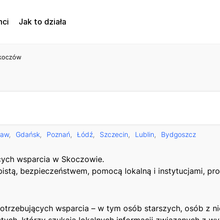
nci
Jak to działa
koczów
ław
Gdańsk
Poznań
Łódź
Szczecin
Lublin
Bydgoszcz
ących wsparcia w Skoczowie.
obistą, bezpieczeństwem, pomocą lokalną i instytucjami, p
trzebujących wsparcia – w tym osób starszych, osób z ni
stych, którzy szukają lokalnych informacji związanych z