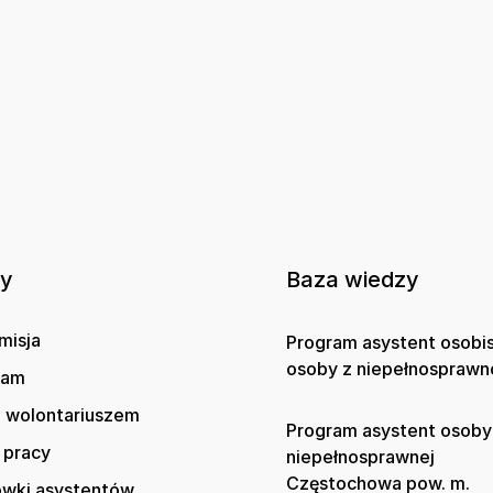
ny
Baza wiedzy
misja
Program asystent osobi
osoby z niepełnosprawn
gam
 wolontariuszem
Program asystent osoby
 pracy
niepełnosprawnej
Częstochowa pow. m.
wki asystentów