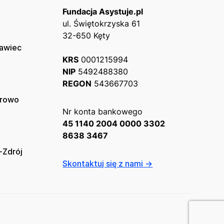
Fundacja Asystuje.pl
ul. Świętokrzyska 61
32-650 Kęty
ławiec
KRS
0001215994
NIP
5492488380
REGON
543667703
erowo
Nr konta bankowego
45 1140 2004 0000 3302
8638 3467
-Zdrój
Skontaktuj się z nami →