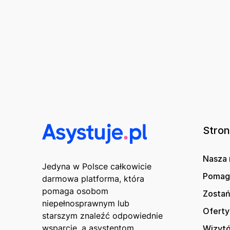
Stro
Nasza 
Jedyna w Polsce całkowicie
Poma
darmowa platforma, która
pomaga osobom
Zostań
niepełnosprawnym lub
Oferty
starszym znaleźć odpowiednie
wsparcie, a asystentom
Wizytó