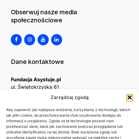
Obserwuj nasze media
społecznościowe
Dane kontaktowe
Fundacja Asystuje.pl
ul. Świętokrzyska 61
32-650 Kęty
Zarządzaj zgodą
KRS
0001215994
Aby zapewnić jak najlepsze wrażenia, korzystamy z technologii, takich
jak pliki cookie, do przechowywania i/lub uzyskiwania dostępu do
NIP
5492488380
informacji o urządzeniu. Zgoda na te technologie pozwoli nam
REGON
543667703
przetwarzać dane, takie jak zachowanie podczas przeglądania lub
unikalne identyfikatory na tej stronie. Brak wyrażenia zgody lub
wycofanie zgody może niekorzystnie wpłynąć na niektóre cechy i