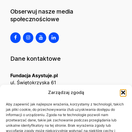
Obserwuj nasze media
społecznościowe
Dane kontaktowe
Fundacja Asystuje.pl
ul. Świętokrzyska 61
32-650 Kęty
Zarządzaj zgodą
KRS
0001215994
Aby zapewnić jak najlepsze wrażenia, korzystamy z technologii, takich
jak pliki cookie, do przechowywania i/lub uzyskiwania dostępu do
NIP
5492488380
informacji o urządzeniu. Zgoda na te technologie pozwoli nam
REGON
543667703
przetwarzać dane, takie jak zachowanie podczas przeglądania lub
unikalne identyfikatory na tej stronie. Brak wyrażenia zgody lub
wycofanie zgody może niekorzystnie wpłynąć na niektóre cechy i