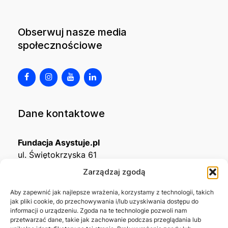
Obserwuj nasze media
społecznościowe
Dane kontaktowe
Fundacja Asystuje.pl
ul. Świętokrzyska 61
32-650 Kęty
Zarządzaj zgodą
KRS
0001215994
Aby zapewnić jak najlepsze wrażenia, korzystamy z technologii, takich
jak pliki cookie, do przechowywania i/lub uzyskiwania dostępu do
NIP
5492488380
informacji o urządzeniu. Zgoda na te technologie pozwoli nam
REGON
543667703
przetwarzać dane, takie jak zachowanie podczas przeglądania lub