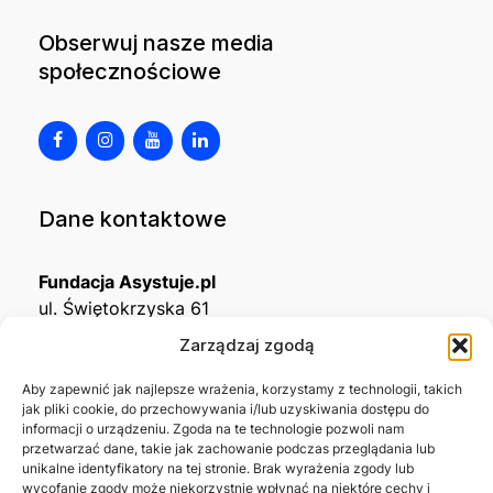
Obserwuj nasze media
społecznościowe
Dane kontaktowe
Fundacja Asystuje.pl
ul. Świętokrzyska 61
32-650 Kęty
Zarządzaj zgodą
KRS
0001215994
Aby zapewnić jak najlepsze wrażenia, korzystamy z technologii, takich
jak pliki cookie, do przechowywania i/lub uzyskiwania dostępu do
NIP
5492488380
informacji o urządzeniu. Zgoda na te technologie pozwoli nam
REGON
543667703
przetwarzać dane, takie jak zachowanie podczas przeglądania lub
unikalne identyfikatory na tej stronie. Brak wyrażenia zgody lub
wycofanie zgody może niekorzystnie wpłynąć na niektóre cechy i