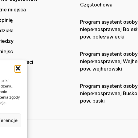
Częstochowa
zne miejsca
opinię
Program asystent osoby
niepełnosprawnej Boles
działa
pow. bolesławiecki
wiedzy
iejsc
Program asystent osoby
niepełnosprawnej Wejh
ka prywatności
pow. wejherowski
t
pliki
Program asystent osoby
ądzeniu.
anie
niepełnosprawnej Busko
ażenia zgody
pow. buski
cje.
ferencje