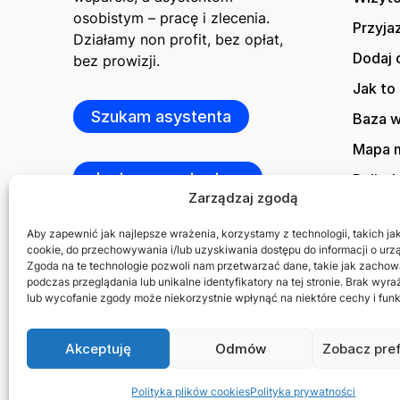
osobistym – pracę i zlecenia.
Przyja
Działamy non profit, bez opłat,
Dodaj 
bez prowizji.
Jak to 
Szukam asystenta
Baza 
Mapa m
Jestem asystentem
Polity
Zarządzaj zgodą
Kontak
Aby zapewnić jak najlepsze wrażenia, korzystamy z technologii, takich jak 
cookie, do przechowywania i/lub uzyskiwania dostępu do informacji o urz
Zgoda na te technologie pozwoli nam przetwarzać dane, takie jak zachow
podczas przeglądania lub unikalne identyfikatory na tej stronie. Brak wyr
lub wycofanie zgody może niekorzystnie wpłynąć na niektóre cechy i funk
Akceptuję
Odmów
Zobacz pre
© 2026 Asystuje.pl
Polityka plików cookies
Polityka prywatności