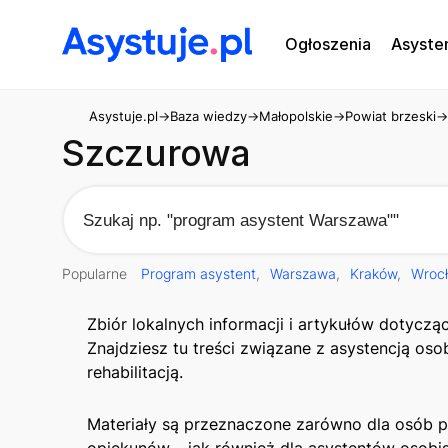
Ogłoszenia
Asyste
Asystuje.pl
→
Baza wiedzy
→
Małopolskie
→
Powiat brzeski
→
Szczurowa
Popularne
Program asystent
Warszawa
Kraków
Wroc
Zbiór lokalnych informacji i artykułów dotycz
Znajdziesz tu treści związane z asystencją os
rehabilitacją.
Materiały są przeznaczone zarówno dla osób po
opiekunów – jak również dla asystentów osobi