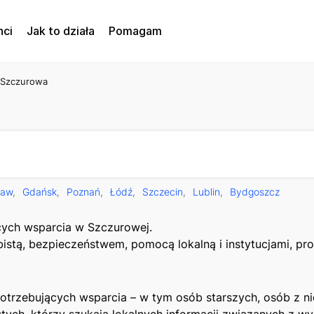
nci
Jak to działa
Pomagam
Szczurowa
ław
Gdańsk
Poznań
Łódź
Szczecin
Lublin
Bydgoszcz
ących wsparcia w Szczurowej.
obistą, bezpieczeństwem, pomocą lokalną i instytucjami, p
trzebujących wsparcia – w tym osób starszych, osób z ni
stych, którzy szukają lokalnych informacji związanych z