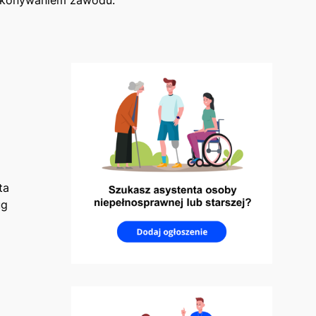
ta
ug