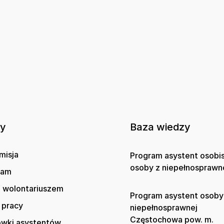
ny
Baza wiedzy
misja
Program asystent osobi
osoby z niepełnosprawn
gam
 wolontariuszem
Program asystent osoby
 pracy
niepełnosprawnej
Częstochowa pow. m.
wki asystentów