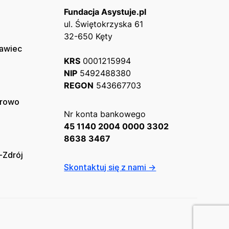
Fundacja Asystuje.pl
ul. Świętokrzyska 61
32-650 Kęty
ławiec
KRS
0001215994
NIP
5492488380
REGON
543667703
erowo
Nr konta bankowego
45 1140 2004 0000 3302
8638 3467
-Zdrój
Skontaktuj się z nami →