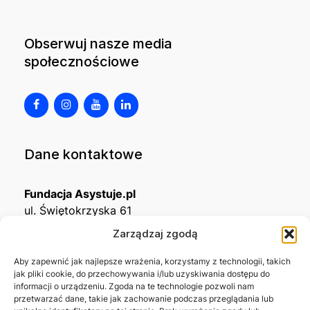
Obserwuj nasze media
społecznościowe
Dane kontaktowe
Fundacja Asystuje.pl
ul. Świętokrzyska 61
32-650 Kęty
Zarządzaj zgodą
KRS
0001215994
Aby zapewnić jak najlepsze wrażenia, korzystamy z technologii, takich
jak pliki cookie, do przechowywania i/lub uzyskiwania dostępu do
NIP
5492488380
informacji o urządzeniu. Zgoda na te technologie pozwoli nam
REGON
543667703
przetwarzać dane, takie jak zachowanie podczas przeglądania lub