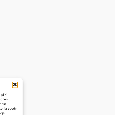
pliki
ądzeniu.
anie
ażenia zgody
cje.