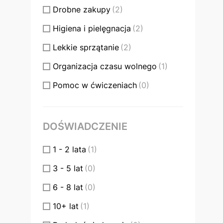
Drobne zakupy
(2)
Higiena i pielęgnacja
(2)
Lekkie sprzątanie
(2)
Organizacja czasu wolnego
(1)
Pomoc w ćwiczeniach
(0)
Przygotowywanie posiłków
(2)
Wsparcie w wyjazdach
(1)
DOŚWIADCZENIE
1 - 2 lata
(1)
3 - 5 lat
(0)
6 - 8 lat
(0)
10+ lat
(1)