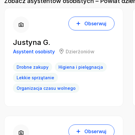
Zobacz asystentów osobistych – Powiat dzie
Obserwuj
Justyna G.
Asystent osobisty
Dzierżoniów
Drobne zakupy
Higiena i pielęgnacja
Lekkie sprzątanie
Organizacja czasu wolnego
Obserwuj