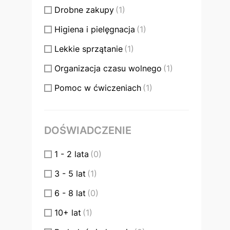
Drobne zakupy
(1)
Higiena i pielęgnacja
(1)
Lekkie sprzątanie
(1)
Organizacja czasu wolnego
(1)
Pomoc w ćwiczeniach
(1)
Przygotowywanie posiłków
(1)
Wsparcie w wyjazdach
(1)
DOŚWIADCZENIE
1 - 2 lata
(0)
3 - 5 lat
(1)
6 - 8 lat
(0)
10+ lat
(1)