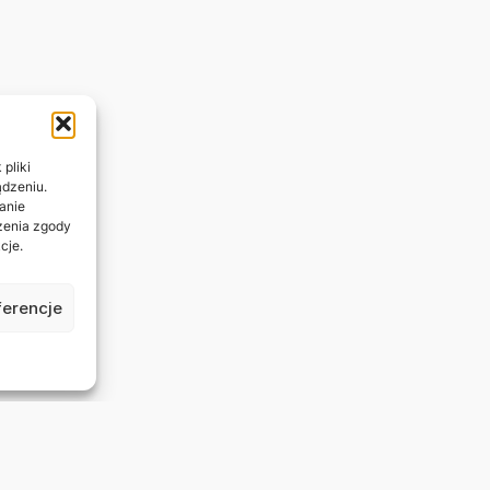
pliki
ądzeniu.
anie
ażenia zgody
cje.
ferencje