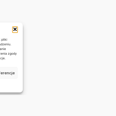
pliki
ądzeniu.
anie
ażenia zgody
cje.
ferencje