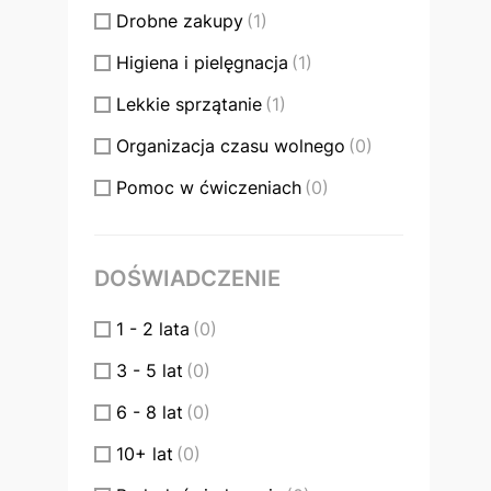
Drobne zakupy
(1)
Higiena i pielęgnacja
(1)
Lekkie sprzątanie
(1)
Organizacja czasu wolnego
(0)
Pomoc w ćwiczeniach
(0)
Przygotowywanie posiłków
(0)
Wsparcie w wyjazdach
(0)
DOŚWIADCZENIE
1 - 2 lata
(0)
3 - 5 lat
(0)
6 - 8 lat
(0)
10+ lat
(0)