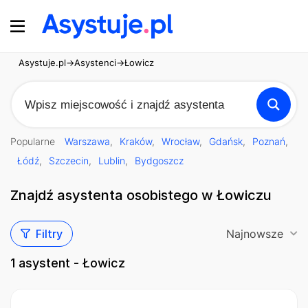
Asystuje.pl
→
Asystenci
→
Łowicz
Popularne
Warszawa
Kraków
Wrocław
Gdańsk
Poznań
Łódź
Szczecin
Lublin
Bydgoszcz
Znajdź asystenta osobistego w Łowiczu
Filtry
Najnowsze
1
asystent - Łowicz