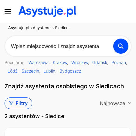
Asystuje.pl
→
Asystenci
→
Siedlce
Popularne
Warszawa
Kraków
Wrocław
Gdańsk
Poznań
Łódź
Szczecin
Lublin
Bydgoszcz
Znajdź asystenta osobistego w Siedlcach
Filtry
Najnowsze
2
asystentów - Siedlce