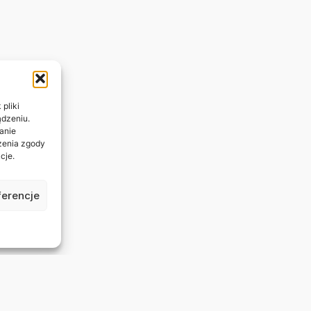
pliki
ądzeniu.
anie
ażenia zgody
cje.
ferencje