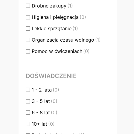
Drobne zakupy
(1)
Higiena i pielęgnacja
(0)
Lekkie sprzątanie
(1)
Organizacja czasu wolnego
(1)
Pomoc w ćwiczeniach
(0)
Przygotowywanie posiłków
(1)
Wsparcie w wyjazdach
(0)
DOŚWIADCZENIE
1 - 2 lata
(0)
3 - 5 lat
(0)
6 - 8 lat
(0)
10+ lat
(0)