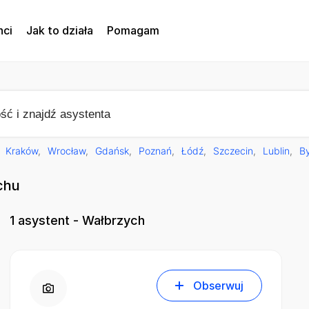
nci
Jak to działa
Pomagam
Kraków
Wrocław
Gdańsk
Poznań
Łódź
Szczecin
Lublin
B
chu
1
asystent - Wałbrzych
Obserwuj