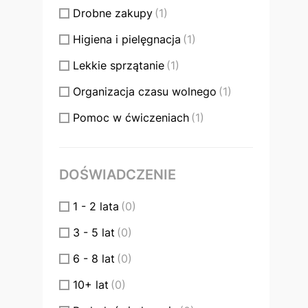
Drobne zakupy
(1)
Higiena i pielęgnacja
(1)
Lekkie sprzątanie
(1)
Organizacja czasu wolnego
(1)
Pomoc w ćwiczeniach
(1)
Przygotowywanie posiłków
(1)
Wsparcie w wyjazdach
(0)
DOŚWIADCZENIE
1 - 2 lata
(0)
3 - 5 lat
(0)
6 - 8 lat
(0)
10+ lat
(0)