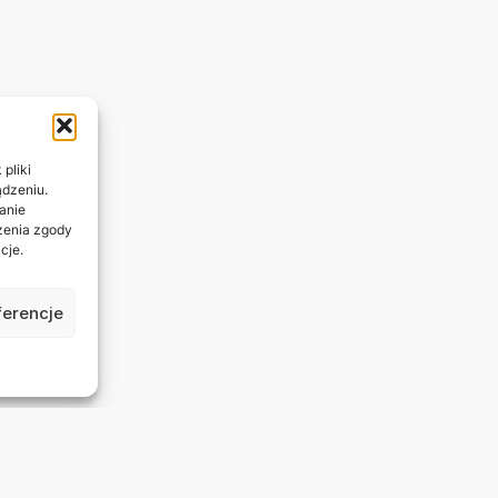
pliki
ądzeniu.
anie
ażenia zgody
cje.
ferencje