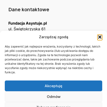
Dane kontaktowe
Fundacja Asystuje.pl
ul. Świętokrzyska 61
32-650 Kęty
Zarządzaj zgodą
KRS
0001215994
Aby zapewnić jak najlepsze wrażenia, korzystamy z technologii, takich
jak pliki cookie, do przechowywania i/lub uzyskiwania dostępu do
NIP
5492488380
informacji o urządzeniu. Zgoda na te technologie pozwoli nam
REGON
543667703
przetwarzać dane, takie jak zachowanie podczas przeglądania lub
unikalne identyfikatory na tej stronie. Brak wyrażenia zgody lub
wycofanie zgody może niekorzystnie wpłynąć na niektóre cechy i
Nr konta bankowego
funkcje.
45 1140 2004 0000 3302 8638 3467
Akceptuję
Skontaktuj się z nami →
Odmów