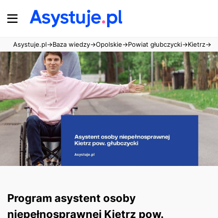
Asystuje.pl
→
Baza wiedzy
→
Opolskie
→
Powiat głubczycki
→
Kietrz
→
Pr
Program asystent osoby
niepełnosprawnej Kietrz pow.