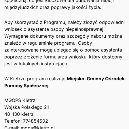
społeczną, co jest kluczowe dla budowania relacji
międzyludzkich⁣ oraz poprawy jakości życia.
Aby skorzystać z ⁢Programu, należy złożyć odpowiedni
⁤wniosek o asystenta osoby niepełnosprawnej.
Wymagane⁤ dokumenty oraz szczegóły naboru ⁣można
znaleźć⁣ w regulaminie programu. Osoby
zainteresowane mogą ubiegać się o⁣ pomoc asystenta
poprzez ‍złożenie formularza ⁤wniosku, który dostępny
jest w lokalnych instytucjach.
W Kietrzu ‌program realizuje
Miejsko-Gminny Ośrodek
Pomocy⁤ Społecznej
:
MGOPS‍ Kietrz
Wojska Polskiego 21 ⁤
48-130 kietrz
Telefon: ⁣774854502
E-mail: mops@kietrz.pl