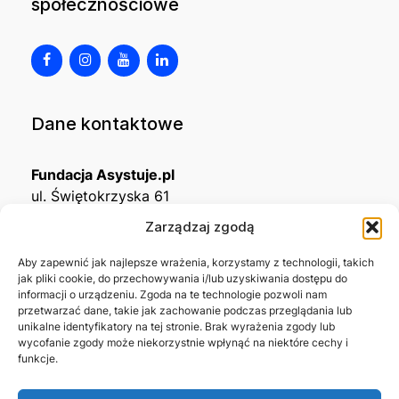
społecznościowe
Dane kontaktowe
Fundacja Asystuje.pl
ul. Świętokrzyska 61
32-650 Kęty
Zarządzaj zgodą
KRS
0001215994
Aby zapewnić jak najlepsze wrażenia, korzystamy z technologii, takich
jak pliki cookie, do przechowywania i/lub uzyskiwania dostępu do
NIP
5492488380
informacji o urządzeniu. Zgoda na te technologie pozwoli nam
REGON
543667703
przetwarzać dane, takie jak zachowanie podczas przeglądania lub
unikalne identyfikatory na tej stronie. Brak wyrażenia zgody lub
wycofanie zgody może niekorzystnie wpłynąć na niektóre cechy i
Nr konta bankowego
funkcje.
45 1140 2004 0000 3302 8638 3467