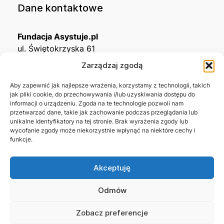
Dane kontaktowe
Fundacja Asystuje.pl
ul. Świętokrzyska 61
32-650 Kęty
Zarządzaj zgodą
KRS
0001215994
Aby zapewnić jak najlepsze wrażenia, korzystamy z technologii, takich
jak pliki cookie, do przechowywania i/lub uzyskiwania dostępu do
NIP
5492488380
informacji o urządzeniu. Zgoda na te technologie pozwoli nam
REGON
543667703
przetwarzać dane, takie jak zachowanie podczas przeglądania lub
unikalne identyfikatory na tej stronie. Brak wyrażenia zgody lub
wycofanie zgody może niekorzystnie wpłynąć na niektóre cechy i
Nr konta bankowego
funkcje.
45 1140 2004 0000 3302 8638 3467
Akceptuję
Skontaktuj się z nami →
Odmów
Zobacz preferencje